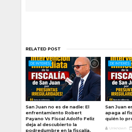
RELATED POST
DE INTERÉS
DE INTERÉS
San Juan no es de nadie: El
San Juan e
enfrentamiento Robert
apaga al fi
Payano Vs Fiscal Adolfo Feliz
quién lo p
deja al descubierto la
Unknown
podredumbre en la fiscalía.