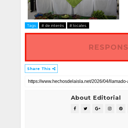
Tags
# de interés
# locales.
RESPONS
Share This
About Editorial