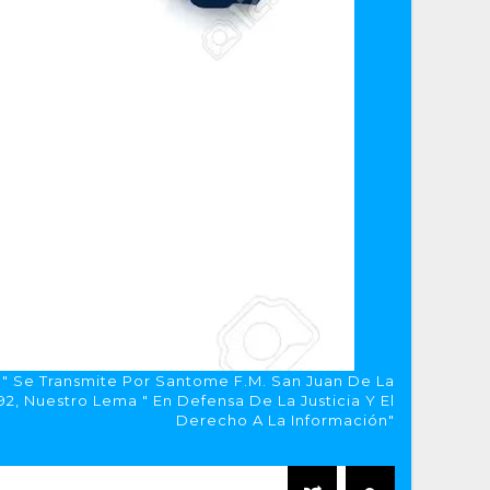
a" Se Transmite Por Santome F.M. San Juan De La
, Nuestro Lema " En Defensa De La Justicia Y El
Derecho A La Información"