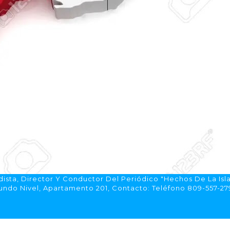
ista, Director Y Conductor Del Periódico "Hechos De La Isl
do Nivel, Apartamento 201, Contacto: Teléfono 809-557-2792