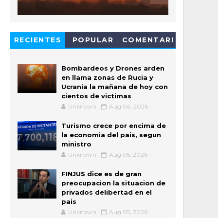
RECIENTES
POPULAR
COMENTARI
OS
Bombardeos y Drones arden
en llama zonas de Rucia y
Ucrania la mañana de hoy con
cientos de victimas
Unknown
Aug 06, 2026
Turismo crece por encima de
la economia del pais, segun
ministro
Unknown
Aug 05, 2026
FINJUS dice es de gran
preocupacion la situacion de
privados delibertad en el
pais
Unknown
Aug 05, 2026