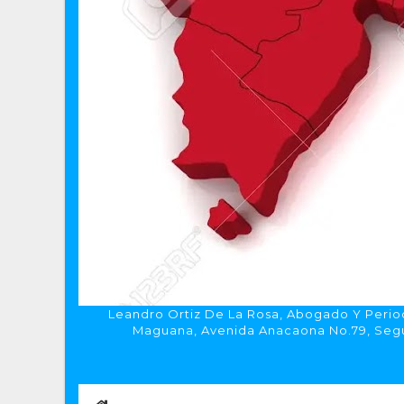
Leandro Ortiz De La Rosa, Abogado Y Period
Maguana, Avenida Anacaona No.79, Segun