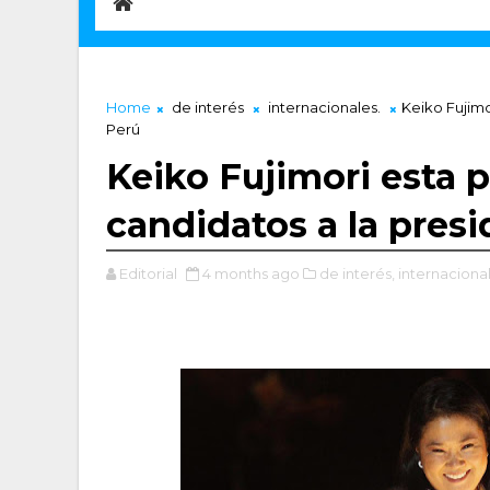
Home
de interés
internacionales.
Keiko Fujimo
Perú
Keiko Fujimori esta 
candidatos a la presi
Editorial
4 months ago
de interés,
internacional