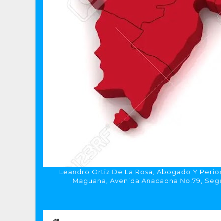
Leandro Ortiz De La Rosa, Abogado Y Period
Maguana, Avenida Anacaona No.79, Segun