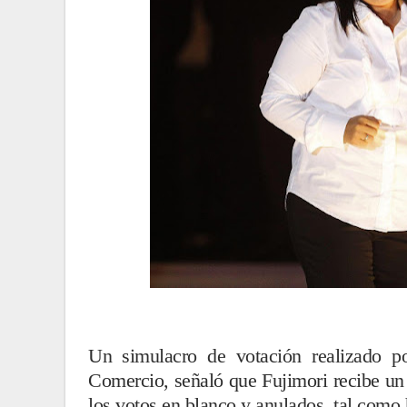
Un simulacro de votación realizado p
Comercio, señaló que Fujimori recibe un 
los votos en blanco y anulados, tal como h