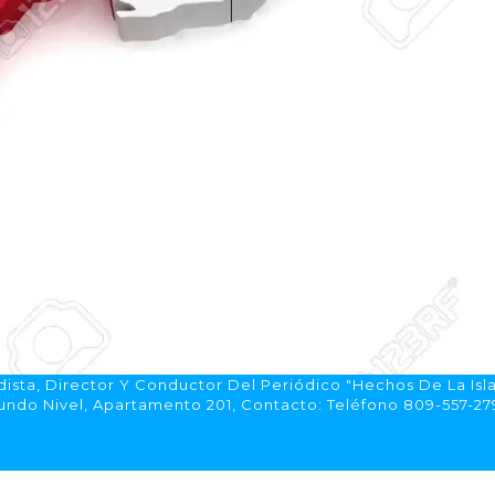
ista, Director Y Conductor Del Periódico "Hechos De La Isl
do Nivel, Apartamento 201, Contacto: Teléfono 809-557-2792