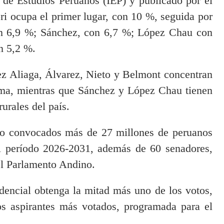
o de Estudios Peruanos (IEP) y publicado por el
ri ocupa el primer lugar, con 10 %, seguida por
on 6,9 %; Sánchez, con 6,7 %; López Chau con
n 5,2 %.
ez Aliaga, Álvarez, Nieto y Belmont concentran
ima, mientras que Sánchez y López Chau tienen
urales del país.
ido convocados más de 27 millones de peruanos
el período 2026-2031, además de 60 senadores,
el Parlamento Andino.
dencial obtenga la mitad más uno de los votos,
os aspirantes más votados, programada para el