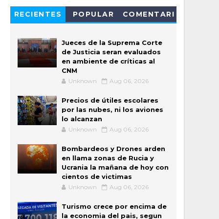
RECIENTES
POPULAR
COMENTARI
OS
Jueces de la Suprema Corte
de Justicia seran evaluados
en ambiente de críticas al
CNM
Unknown
Aug 06, 2026
Precios de útiles escolares
por las nubes, ni los aviones
lo alcanzan
Unknown
Aug 06, 2026
Bombardeos y Drones arden
en llama zonas de Rucia y
Ucrania la mañana de hoy con
cientos de victimas
Unknown
Aug 06, 2026
Turismo crece por encima de
la economia del pais, segun