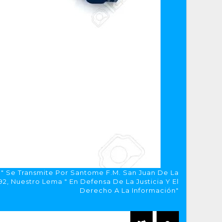
a" Se Transmite Por Santome F.M. San Juan De La
, Nuestro Lema " En Defensa De La Justicia Y El
Derecho A La Información"