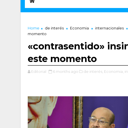
Home
de interés
Economia
internacionales
momento
«contrasentido» insin
este momento
Editorial
6 months ago
de interés,
Economia,
i