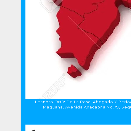
Leandro Ortiz De La Rosa, Abogado Y Period
Maguana, Avenida Anacaona No.79, Segun