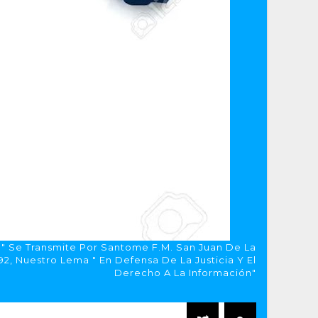
a" Se Transmite Por Santome F.M. San Juan De La
, Nuestro Lema " En Defensa De La Justicia Y El
Derecho A La Información"