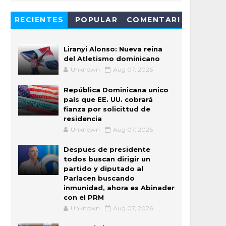
RECIENTES
POPULAR
COMENTARI
OS
Liranyi Alonso: Nueva reina
del Atletismo dominicano
Unknown
Aug 07, 2026
República Dominicana unico
país que EE. UU. cobrará
fianza por solicittud de
residencia
Unknown
Aug 07, 2026
Despues de presidente
todos buscan dirigir un
partido y diputado al
Parlacen buscando
inmunidad, ahora es Abinader
con el PRM
Unknown
Aug 07, 2026