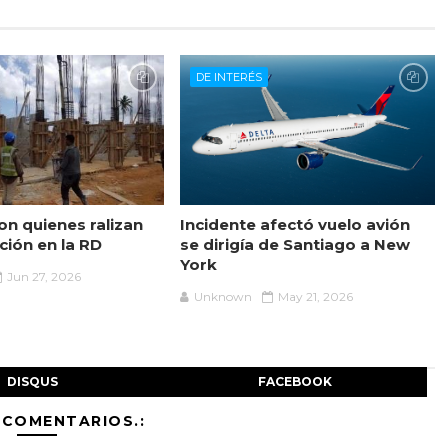
DE INTERÉS
on quienes ralizan
Incidente afectó vuelo avión
ción en la RD
se dirigía de Santiago a New
York
Jun 27, 2026
Unknown
May 21, 2026
DISQUS
FACEBOOK
 COMENTARIOS.: