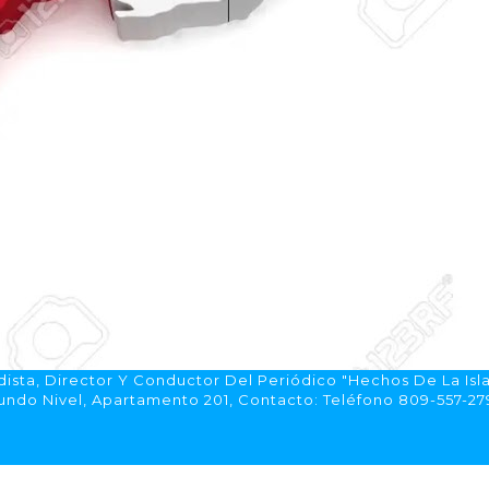
ista, Director Y Conductor Del Periódico "Hechos De La Isl
do Nivel, Apartamento 201, Contacto: Teléfono 809-557-2792