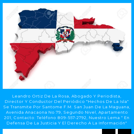
Leandro Ortiz De La Rosa, Abogado Y Periodista,
Director Y Conductor Del Periódico "Hechos De La Isla"
Se Transmite Por Santome F.M. San Juan De La Maguana,
Avenida Anacaona No.79, Segundo Nivel, Apartamento
201, Contacto: Teléfono 809-557-2792, Nuestro Lema " En
Defensa De La Justicia Y El Derecho A La Información"