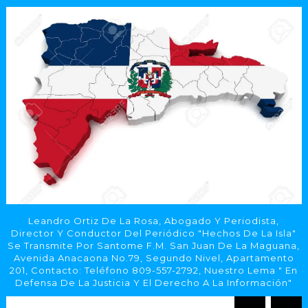
Leandro Ortiz De La Rosa, Abogado Y Periodista,
Director Y Conductor Del Periódico "Hechos De La Isla"
Se Transmite Por Santome F.M. San Juan De La Maguana,
Avenida Anacaona No.79, Segundo Nivel, Apartamento
201, Contacto: Teléfono 809-557-2792, Nuestro Lema " En
Defensa De La Justicia Y El Derecho A La Información"