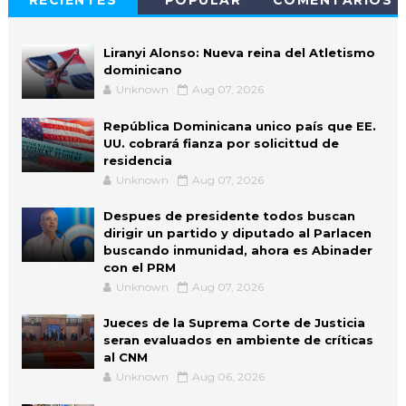
RECIENTES
POPULAR
COMENTARIOS
Liranyi Alonso: Nueva reina del Atletismo
dominicano
Unknown
Aug 07, 2026
República Dominicana unico país que EE.
UU. cobrará fianza por solicittud de
residencia
Unknown
Aug 07, 2026
Despues de presidente todos buscan
dirigir un partido y diputado al Parlacen
buscando inmunidad, ahora es Abinader
con el PRM
Unknown
Aug 07, 2026
Jueces de la Suprema Corte de Justicia
seran evaluados en ambiente de críticas
al CNM
Unknown
Aug 06, 2026