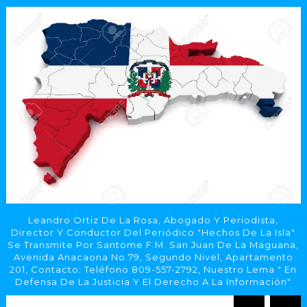
Leandro Ortiz De La Rosa, Abogado Y Periodista,
Director Y Conductor Del Periódico "Hechos De La Isla"
Se Transmite Por Santome F.M. San Juan De La Maguana,
Avenida Anacaona No.79, Segundo Nivel, Apartamento
201, Contacto: Teléfono 809-557-2792, Nuestro Lema " En
Defensa De La Justicia Y El Derecho A La Información"