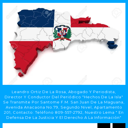
Leandro Ortiz De La Rosa, Abogado Y Periodista,
Director Y Conductor Del Periódico "Hechos De La Isla"
Se Transmite Por Santome F.M. San Juan De La Maguana,
Avenida Anacaona No.79, Segundo Nivel, Apartamento
201, Contacto: Teléfono 809-557-2792, Nuestro Lema " En
Defensa De La Justicia Y El Derecho A La Información"