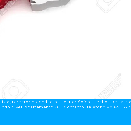
ista, Director Y Conductor Del Periódico "Hechos De La Isl
do Nivel, Apartamento 201, Contacto: Teléfono 809-557-2792