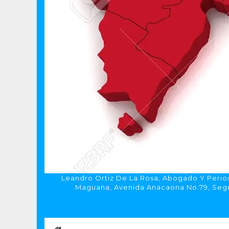
Leandro Ortiz De La Rosa, Abogado Y Period
Maguana, Avenida Anacaona No.79, Segun