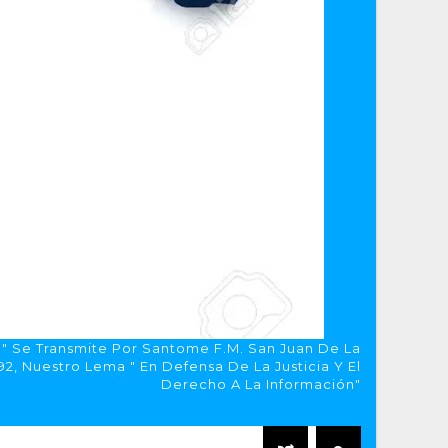
a" Se Transmite Por Santome F.M. San Juan De La
, Nuestro Lema " En Defensa De La Justicia Y El
Derecho A La Información"