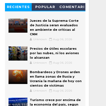
RECIENTES
POPULAR
COMENTARI
OS
Jueces de la Suprema Corte
de Justicia seran evaluados
en ambiente de críticas al
CNM
Unknown
Aug 06, 2026
Precios de útiles escolares
por las nubes, ni los aviones
lo alcanzan
Unknown
Aug 06, 2026
Bombardeos y Drones arden
en llama zonas de Rucia y
Ucrania la mañana de hoy con
cientos de victimas
Unknown
Aug 06, 2026
Turismo crece por encima de
la economia del pais, segun