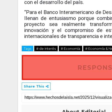
con el desarrollo del país.
“Para el Banco Interamericano de Desar
llenan de entusiasmo porque combi
proyecto sea realmente transform
innovación y el compromiso de est
internacionales de transparencia e int
Tags
# de interés
# Economía
# Economía & N
RESPONS
Share This
About Editorial