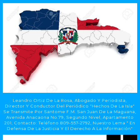
Leandro Ortiz De La Rosa, Abogado Y Periodista,
Director Y Conductor Del Periódico "Hechos De La Isla"
Se Transmite Por Santome F.M. San Juan De La Maguana,
Avenida Anacaona No.79, Segundo Nivel, Apartamento
201, Contacto: Teléfono 809-557-2792, Nuestro Lema " En
Defensa De La Justicia Y El Derecho A La Información"