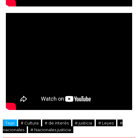
Tags
# Cultura
# de interés
# justicia
# Leyes
#
nacionales
# Nacionales justicia