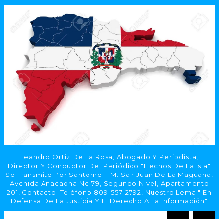
Leandro Ortiz De La Rosa, Abogado Y Periodista,
Director Y Conductor Del Periódico "Hechos De La Isla"
Se Transmite Por Santome F.M. San Juan De La Maguana,
Avenida Anacaona No.79, Segundo Nivel, Apartamento
201, Contacto: Teléfono 809-557-2792, Nuestro Lema " En
Defensa De La Justicia Y El Derecho A La Información"