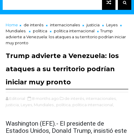
Home
de interés
internacionales
justicia
Leyes
Mundiales.
politica
politica internacional
Trump
advierte a Venezuela: los ataques a su territorio podrían iniciar
muy pronto
Trump advierte a Venezuela: los
ataques a su territorio podrían
iniciar muy pronto
Editorial
8 months ago
de interés,
internacionales,
justicia,
Leyes,
Mundiales.,
politica,
politica internacional,
Washington (EFE).- El presidente de
Estados Unidos, Donald Trump, insistió este