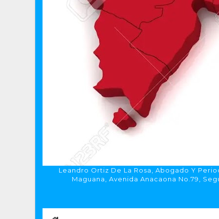
Leandro Ortiz De La Rosa, Abogado Y Period
Maguana, Avenida Anacaona No.79, Segun