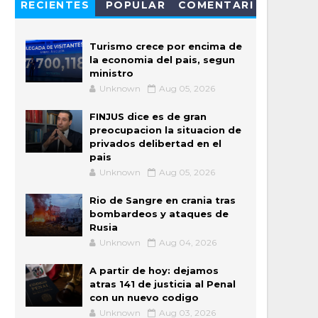
RECIENTES
POPULAR
COMENTARI
OS
Turismo crece por encima de
la economia del pais, segun
ministro
Unknown
Aug 05, 2026
FINJUS dice es de gran
preocupacion la situacion de
privados delibertad en el
pais
Unknown
Aug 05, 2026
Rio de Sangre en crania tras
bombardeos y ataques de
Rusia
Unknown
Aug 04, 2026
A partir de hoy: dejamos
atras 141 de justicia al Penal
con un nuevo codigo
Unknown
Aug 03, 2026