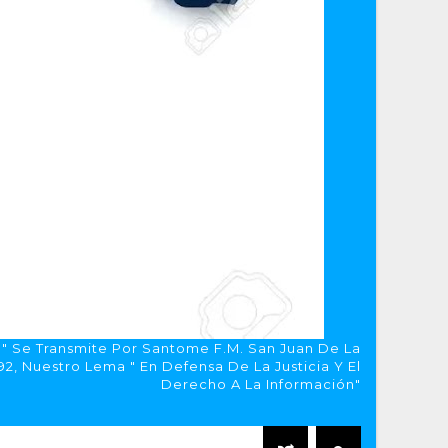
a" Se Transmite Por Santome F.M. San Juan De La
, Nuestro Lema " En Defensa De La Justicia Y El
Derecho A La Información"