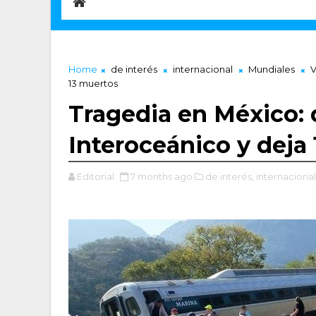
Home
de interés
internacional
Mundiales
V
13 muertos
Tragedia en México: d
Interoceánico y deja
Editorial
7 months ago
de interés,
internacional