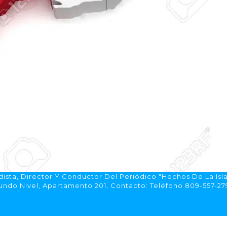
ista, Director Y Conductor Del Periódico "Hechos De La Isl
do Nivel, Apartamento 201, Contacto: Teléfono 809-557-2792