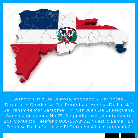
Leandro Ortiz De La Rosa, Abogado Y Periodista,
Director Y Conductor Del Periódico "Hechos De La Isla"
Se Transmite Por Santome F.M. San Juan De La Maguana,
Avenida Anacaona No.79, Segundo Nivel, Apartamento
201, Contacto: Teléfono 809-557-2792, Nuestro Lema " En
Defensa De La Justicia Y El Derecho A La Información"