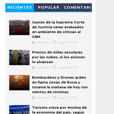
RECIENTES
POPULAR
COMENTARI
OS
Jueces de la Suprema Corte
de Justicia seran evaluados
en ambiente de críticas al
CNM
Unknown
Aug 06, 2026
Precios de útiles escolares
por las nubes, ni los aviones
lo alcanzan
Unknown
Aug 06, 2026
Bombardeos y Drones arden
en llama zonas de Rucia y
Ucrania la mañana de hoy con
cientos de victimas
Unknown
Aug 06, 2026
Turismo crece por encima de
la economia del pais, segun