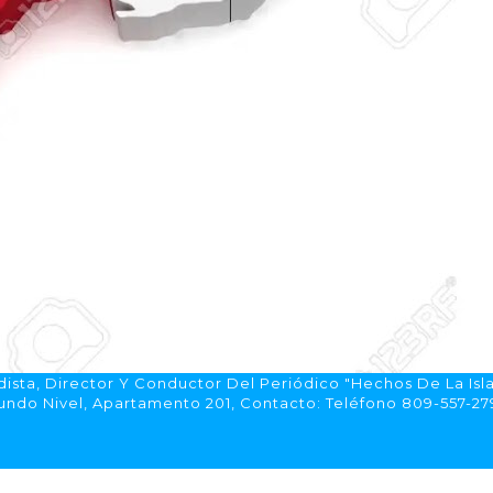
ista, Director Y Conductor Del Periódico "Hechos De La Isl
do Nivel, Apartamento 201, Contacto: Teléfono 809-557-2792