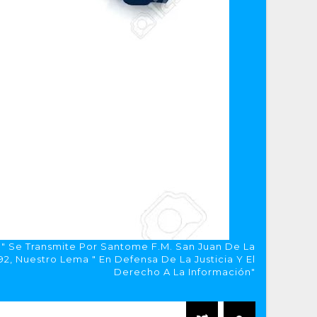
a" Se Transmite Por Santome F.M. San Juan De La
, Nuestro Lema " En Defensa De La Justicia Y El
Derecho A La Información"