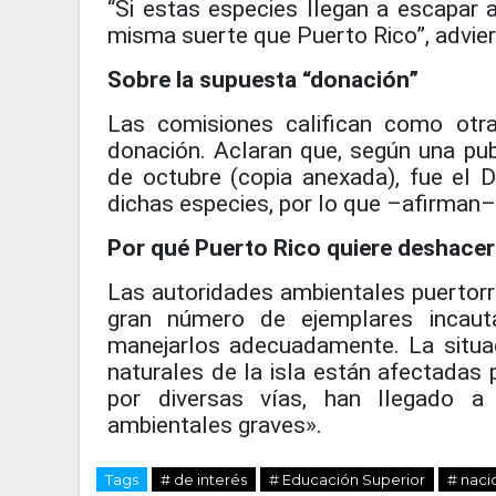
“Si estas especies llegan a escapar 
misma suerte que Puerto Rico”, advier
Sobre la supuesta “donación”
Las comisiones califican como otr
donación. Aclaran que, según una pub
de octubre (copia anexada), fue el D
dichas especies, por lo que –afirman–
Por qué Puerto Rico quiere deshacer
Las autoridades ambientales puertorr
gran número de ejemplares incaut
manejarlos adecuadamente. La situac
naturales de la isla están afectadas 
por diversas vías, han llegado a
ambientales graves».
Tags
# de interés
# Educación Superior
# naci