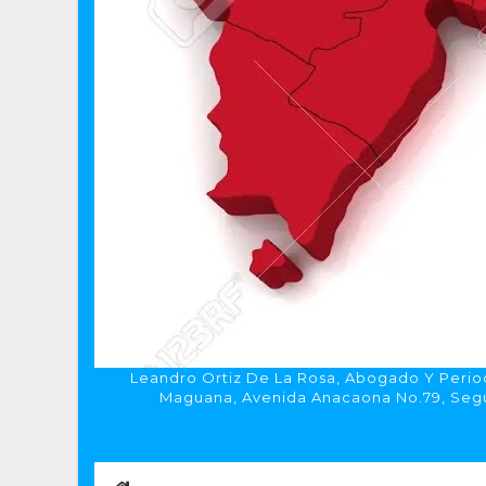
Leandro Ortiz De La Rosa, Abogado Y Period
Maguana, Avenida Anacaona No.79, Segun