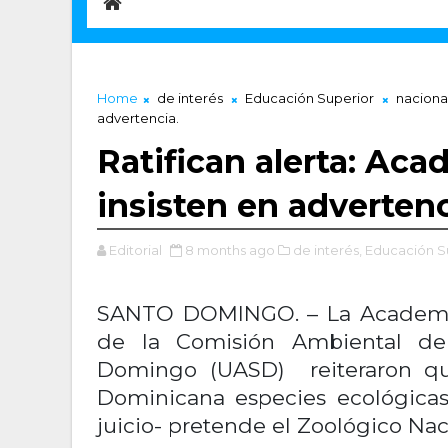
Home
de interés
Educación Superior
naciona
advertencia.
Ratifican alerta: Ac
insisten en advertenc
Editorial
8 months ago
de interés,
Educación S
SANTO DOMINGO. – La Academia
de la Comisión Ambiental de
Domingo (UASD) reiteraron que
Dominicana especies ecológica
juicio- pretende el Zoológico Nac