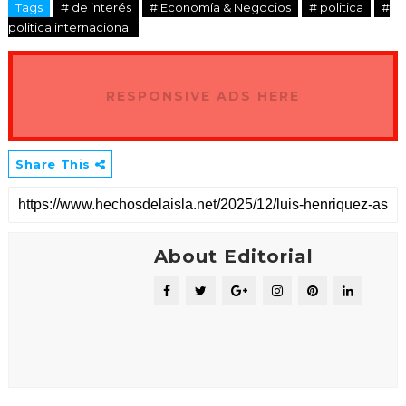
Tags
# de interés
# Economía & Negocios
# politica
#
politica internacional
RESPONSIVE ADS HERE
Share This
About Editorial