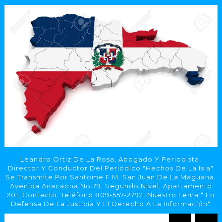
Leandro Ortiz De La Rosa, Abogado Y Periodista,
Director Y Conductor Del Periódico "Hechos De La Isla"
Se Transmite Por Santome F.M. San Juan De La Maguana,
Avenida Anacaona No.79, Segundo Nivel, Apartamento
201, Contacto: Teléfono 809-557-2792, Nuestro Lema " En
Defensa De La Justicia Y El Derecho A La Información"