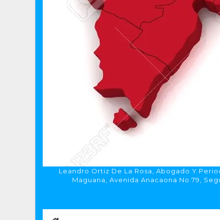
Leandro Ortiz De La Rosa, Abogado Y Period
Maguana, Avenida Anacaona No.79, Segun