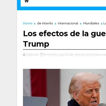
Home
de interés
internacional
Mundiales
L
Los efectos de la gue
Trump
Editorial
8 months ago
de interés,
internacional