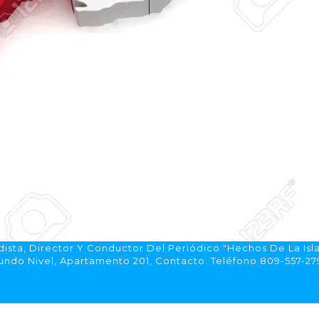
ista, Director Y Conductor Del Periódico "Hechos De La Isl
do Nivel, Apartamento 201, Contacto: Teléfono 809-557-2792