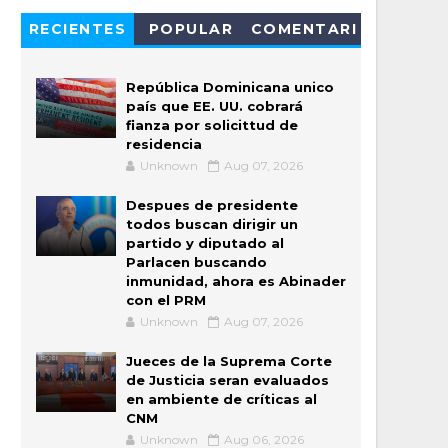
RECIENTES
POPULAR
COMENTARI
OS
República Dominicana unico
país que EE. UU. cobrará
fianza por solicittud de
residencia
Unknown
Aug 07, 2026
Despues de presidente
todos buscan dirigir un
partido y diputado al
Parlacen buscando
inmunidad, ahora es Abinader
con el PRM
Unknown
Aug 07, 2026
Jueces de la Suprema Corte
de Justicia seran evaluados
en ambiente de críticas al
CNM
Unknown
Aug 06, 2026