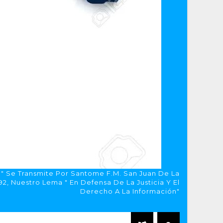
a" Se Transmite Por Santome F.M. San Juan De La
, Nuestro Lema " En Defensa De La Justicia Y El
Derecho A La Información"