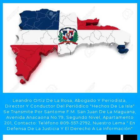
Leandro Ortiz De La Rosa, Abogado Y Periodista,
Director Y Conductor Del Periódico "Hechos De La Isla"
Se Transmite Por Santome F.M. San Juan De La Maguana,
Avenida Anacaona No.79, Segundo Nivel, Apartamento
201, Contacto: Teléfono 809-557-2792, Nuestro Lema " En
Defensa De La Justicia Y El Derecho A La Información"