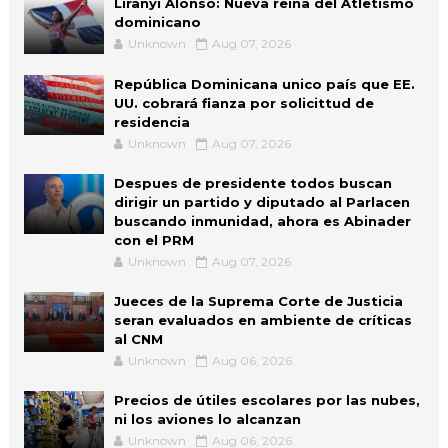
Liranyi Alonso: Nueva reina del Atletismo
dominicano
Unknown
Aug 07, 2026
República Dominicana unico país que EE.
UU. cobrará fianza por solicittud de
residencia
Unknown
Aug 07, 2026
Despues de presidente todos buscan
dirigir un partido y diputado al Parlacen
buscando inmunidad, ahora es Abinader
con el PRM
Unknown
Aug 07, 2026
Jueces de la Suprema Corte de Justicia
seran evaluados en ambiente de críticas
al CNM
Unknown
Aug 06, 2026
Precios de útiles escolares por las nubes,
ni los aviones lo alcanzan
Unknown
Aug 06, 2026