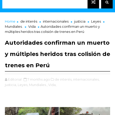
Home
de interés
internacionales
justicia
Leyes
Mundiales.
Vida
Autoridades confirman un muerto y
múltiples heridos tras colisión de trenes en Perú
Autoridades confirman un muerto
y múltiples heridos tras colisión de
trenes en Perú
Editorial
7 months ago
de interés,
internacionales,
justicia,
Leyes,
Mundiales.,
Vida,