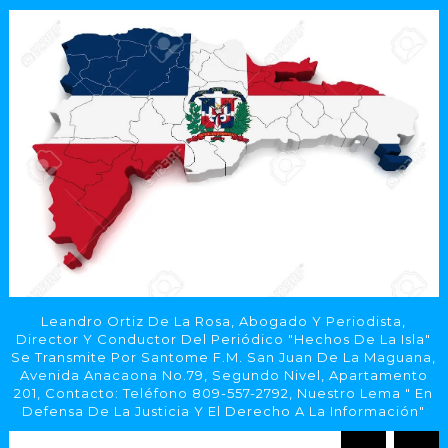
Leandro Ortiz De La Rosa, Abogado Y Periodista,
Director Y Conductor Del Periódico "Hechos De La Isla"
Se Transmite Por Santome F.M. San Juan De La Maguana,
Avenida Anacaona No.79, Segundo Nivel, Apartamento
201, Contacto: Teléfono 809-557-2792, Nuestro Lema " En
Defensa De La Justicia Y El Derecho A La Información"