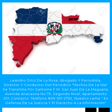
Leandro Ortiz De La Rosa, Abogado Y Periodista,
Director Y Conductor Del Periódico "Hechos De La Isla"
Se Transmite Por Santome F.M. San Juan De La Maguana,
Avenida Anacaona No.79, Segundo Nivel, Apartamento
201, Contacto: Teléfono 809-557-2792, Nuestro Lema " En
Defensa De La Justicia Y El Derecho A La Información"