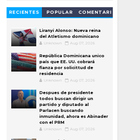
RECIENTES
POPULAR
COMENTARI
OS
Liranyi Alonso: Nueva reina
del Atletismo dominicano
Unknown
Aug 07, 2026
República Dominicana unico
país que EE. UU. cobrará
fianza por solicittud de
residencia
Unknown
Aug 07, 2026
Despues de presidente
todos buscan dirigir un
partido y diputado al
Parlacen buscando
inmunidad, ahora es Abinader
con el PRM
Unknown
Aug 07, 2026