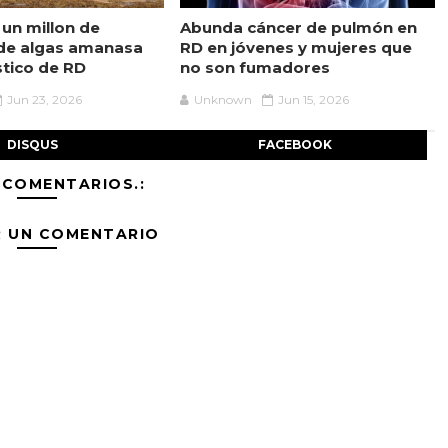
 un millon de
Abunda cáncer de pulmón en
de algas amanasa
RD en jóvenes y mujeres que
stico de RD
no son fumadores
Jun 23, 2026
Unknown
Jun 15, 2026
DISQUS
FACEBOOK
 COMENTARIOS.:
R UN COMENTARIO