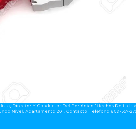
ista, Director Y Conductor Del Periódico "Hechos De La Isl
do Nivel, Apartamento 201, Contacto: Teléfono 809-557-2792