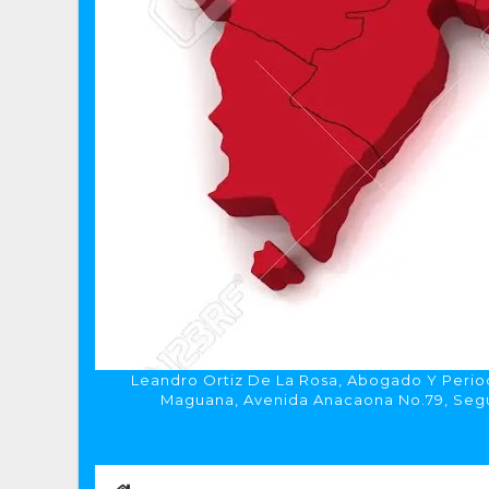
Leandro Ortiz De La Rosa, Abogado Y Period
Maguana, Avenida Anacaona No.79, Segun