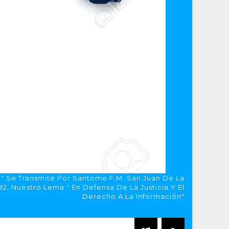
a" Se Transmite Por Santome F.M. San Juan De La
, Nuestro Lema " En Defensa De La Justicia Y El
Derecho A La Información"