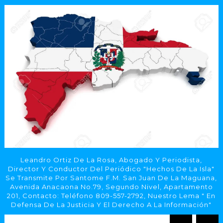
Leandro Ortiz De La Rosa, Abogado Y Periodista,
Director Y Conductor Del Periódico "Hechos De La Isla"
Se Transmite Por Santome F.M. San Juan De La Maguana,
Avenida Anacaona No.79, Segundo Nivel, Apartamento
201, Contacto: Teléfono 809-557-2792, Nuestro Lema " En
Defensa De La Justicia Y El Derecho A La Información"