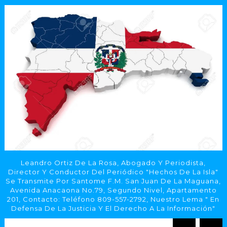
Leandro Ortiz De La Rosa, Abogado Y Periodista,
Director Y Conductor Del Periódico "Hechos De La Isla"
Se Transmite Por Santome F.M. San Juan De La Maguana,
Avenida Anacaona No.79, Segundo Nivel, Apartamento
201, Contacto: Teléfono 809-557-2792, Nuestro Lema " En
Defensa De La Justicia Y El Derecho A La Información"