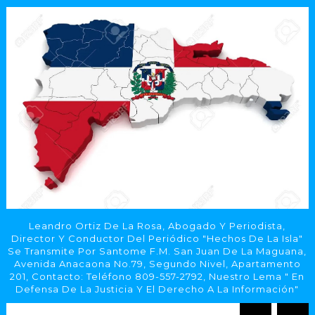
Leandro Ortiz De La Rosa, Abogado Y Periodista,
Director Y Conductor Del Periódico "Hechos De La Isla"
Se Transmite Por Santome F.M. San Juan De La Maguana,
Avenida Anacaona No.79, Segundo Nivel, Apartamento
201, Contacto: Teléfono 809-557-2792, Nuestro Lema " En
Defensa De La Justicia Y El Derecho A La Información"