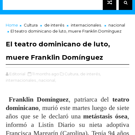
Home
Cultura
de interés
internacionales.
nacional
El teatro dominicano de luto, muere Franklin Domínguez
El teatro dominicano de luto,
muere Franklin Domínguez
Editorial
11 months ago
Cultura,
de interés,
internacionales.,
nacional,
Franklin Domínguez
, patriarca del
teatro
dominicano
, murió este martes luego de siete
años que se le declaró una
metástasis ósea
,
informó a Listín Diario su nieta adoptiva
Francisca Margarín (Carolina). Tenía 94 años