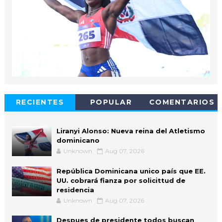
RECIENTES
POPULAR
COMENTARIOS
Liranyi Alonso: Nueva reina del Atletismo
dominicano
Unknown
Aug 07, 2026
República Dominicana unico país que EE.
UU. cobrará fianza por solicittud de
residencia
Unknown
Aug 07, 2026
Despues de presidente todos buscan