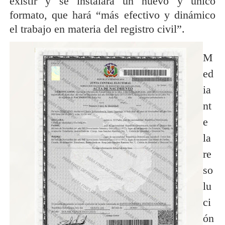
existir y se instalará un nuevo y único
formato, que hará “más efectivo y dinámico
el trabajo en materia del registro civil”.
M
ed
ia
nt
e
la
re
so
lu
ci
ón