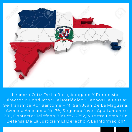
Leandro Ortiz De La Rosa, Abogado Y Periodista,
Director Y Conductor Del Periódico "Hechos De La Isla"
Se Transmite Por Santome F.M. San Juan De La Maguana,
Avenida Anacaona No.79, Segundo Nivel, Apartamento
201, Contacto: Teléfono 809-557-2792, Nuestro Lema " En
Defensa De La Justicia Y El Derecho A La Información"