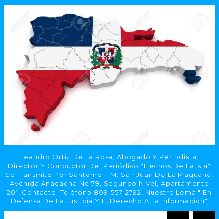
Leandro Ortiz De La Rosa, Abogado Y Periodista,
Director Y Conductor Del Periódico "Hechos De La Isla"
Se Transmite Por Santome F.M. San Juan De La Maguana,
Avenida Anacaona No.79, Segundo Nivel, Apartamento
201, Contacto: Teléfono 809-557-2792, Nuestro Lema " En
Defensa De La Justicia Y El Derecho A La Información"