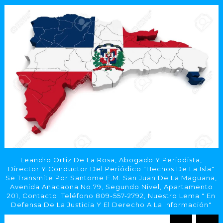
Leandro Ortiz De La Rosa, Abogado Y Periodista,
Director Y Conductor Del Periódico "Hechos De La Isla"
Se Transmite Por Santome F.M. San Juan De La Maguana,
Avenida Anacaona No.79, Segundo Nivel, Apartamento
201, Contacto: Teléfono 809-557-2792, Nuestro Lema " En
Defensa De La Justicia Y El Derecho A La Información"