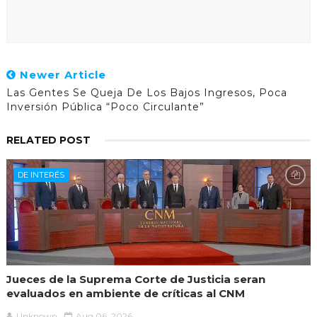
ni indicios de delito flagrante.
Un testigo —fiscal adjunto bajo su
mando— declaró ante el Consejo
Newer Article
Disciplinario que Contreras les gritó
Las Gentes Se Queja De Los Bajos Ingresos, Poca
en la oficina: “¡Que se los lleven
Inversión Pública “poco Circulante”
presos ahora mismo! ¡Aquí mando
RELATED POST
yo! No quiero gente protestando en
mi demarcación como si esto fuera
un relajo!”
DE INTERÉS
Jueces de la Suprema Corte de Justicia seran
evaluados en ambiente de críticas al CNM
Unknown
Aug 06, 2026