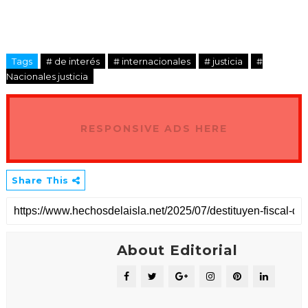
Tags
# de interés
# internacionales
# justicia
#
Nacionales justicia
Uno de los episodios más graves
ocurrió cuando el fiscal Contreras
ordenó el arresto de cinco miembros
RESPONSIVE ADS HERE
de una junta de vecinos del sector
Arroyo Hondo, que había organizado
manifestaciones pacíficas exigiendo
soluciones a problemas de basura y
Share This
falta de servicios.
Según los testimonios, Contreras
About Editorial
acusó a los comunitarios de “alterar
el orden público” y envió a la Policía
a detenerlos sin existir orden judicial