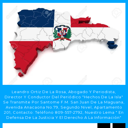
Leandro Ortiz De La Rosa, Abogado Y Periodista,
Director Y Conductor Del Periódico "Hechos De La Isla"
Se Transmite Por Santome F.M. San Juan De La Maguana,
Avenida Anacaona No.79, Segundo Nivel, Apartamento
201, Contacto: Teléfono 809-557-2792, Nuestro Lema " En
Defensa De La Justicia Y El Derecho A La Información"