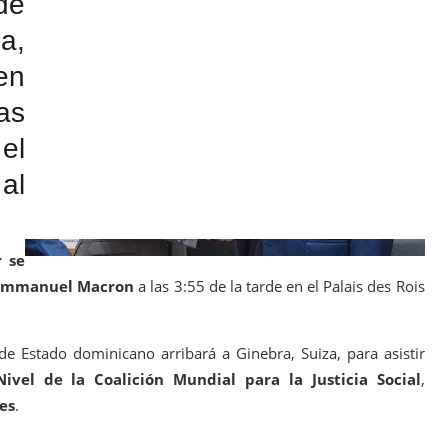
de
a,
en
as
el
al
 se
s Emmanuel Macron
a las 3:55 de la tarde en el Palais des Rois
 de Estado dominicano arribará a Ginebra, Suiza, para asistir
ivel de la Coalición Mundial para la Justicia Social
,
es
.