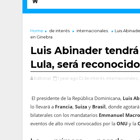
Home
de interés
internacionales.
Luis Abinade
en Ginebra
Luis Abinader tendr
Lula, será reconocido
Editorial
1 year ago
de interés,
internacionales.,
El presidente de la República Dominicana,
Luis A
lo llevará a
Francia
,
Suiza
y
Brasil
, donde agotará
bilaterales con los mandatarios
Emmanuel Macr
eventos de alto nivel convocados por la
ONU
y la
O