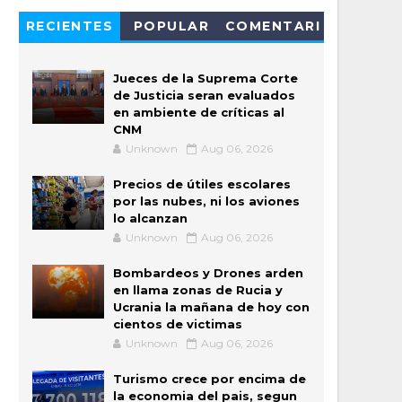
RECIENTES
POPULAR
COMENTARI
OS
Jueces de la Suprema Corte
de Justicia seran evaluados
en ambiente de críticas al
CNM
Unknown
Aug 06, 2026
Precios de útiles escolares
por las nubes, ni los aviones
lo alcanzan
Unknown
Aug 06, 2026
Bombardeos y Drones arden
en llama zonas de Rucia y
Ucrania la mañana de hoy con
cientos de victimas
Unknown
Aug 06, 2026
Turismo crece por encima de
la economia del pais, segun