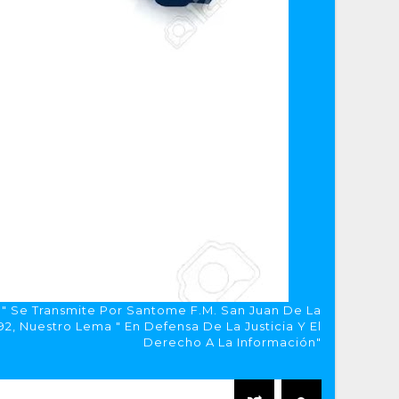
a" Se Transmite Por Santome F.M. San Juan De La
, Nuestro Lema " En Defensa De La Justicia Y El
Derecho A La Información"