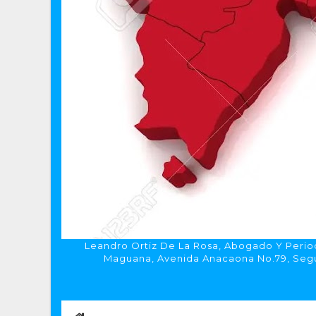
Leandro Ortiz De La Rosa, Abogado Y Period
Maguana, Avenida Anacaona No.79, Segun