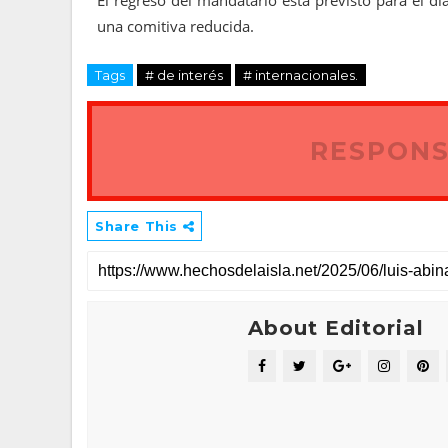
El regreso del mandatario está previsto para el d
una comitiva reducida.
Tags
# de interés
# internacionales.
RESPONS
Share This
About Editorial