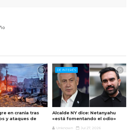
iño
s
DE INTERÉS
re en crania tras
Alcalde NY dice: Netanyahu
s y ataques de
«está fomentando el odio»
Unknown
Jul 27, 2026