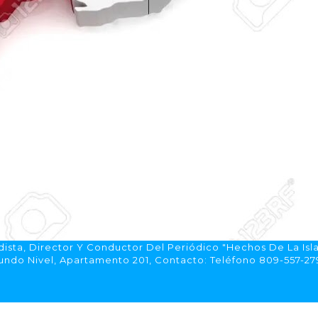
ista, Director Y Conductor Del Periódico "Hechos De La Isl
do Nivel, Apartamento 201, Contacto: Teléfono 809-557-2792