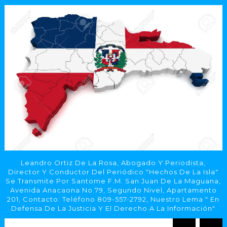
Leandro Ortiz De La Rosa, Abogado Y Periodista,
Director Y Conductor Del Periódico "Hechos De La Isla"
Se Transmite Por Santome F.M. San Juan De La Maguana,
Avenida Anacaona No.79, Segundo Nivel, Apartamento
201, Contacto: Teléfono 809-557-2792, Nuestro Lema " En
Defensa De La Justicia Y El Derecho A La Información"