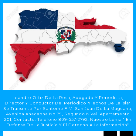
Leandro Ortiz De La Rosa, Abogado Y Periodista,
Director Y Conductor Del Periódico "Hechos De La Isla"
Se Transmite Por Santome F.M. San Juan De La Maguana,
Avenida Anacaona No.79, Segundo Nivel, Apartamento
201, Contacto: Teléfono 809-557-2792, Nuestro Lema " En
Defensa De La Justicia Y El Derecho A La Información"