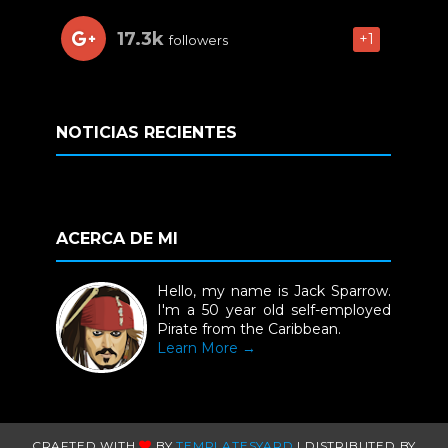
17.3k
+1
followers
NOTICIAS RECIENTES
ACERCA DE MI
Hello, my name is Jack Sparrow.
I'm a 50 year old self-employed
Pirate from the Caribbean.
Learn More →
CRAFTED WITH
BY
TEMPLATESYARD
| DISTRIBUTED BY