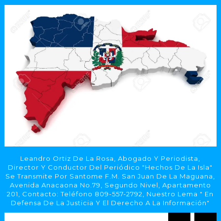
Leandro Ortiz De La Rosa, Abogado Y Periodista,
Director Y Conductor Del Periódico "Hechos De La Isla"
Se Transmite Por Santome F.M. San Juan De La Maguana,
Avenida Anacaona No.79, Segundo Nivel, Apartamento
201, Contacto: Teléfono 809-557-2792, Nuestro Lema " En
Defensa De La Justicia Y El Derecho A La Información"