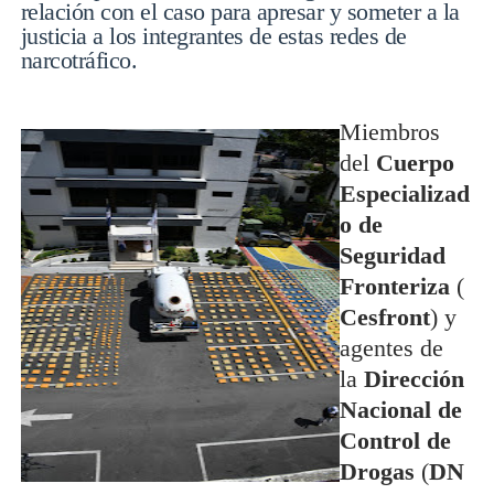
relación con el caso para apresar y someter a la
justicia a los integrantes de estas redes de
narcotráfico.
Miembros
del
Cuerpo
Especializad
o de
Seguridad
Fronteriza
(
Cesfront
) y
agentes de
la
Dirección
Nacional de
Control de
Drogas
(
DN