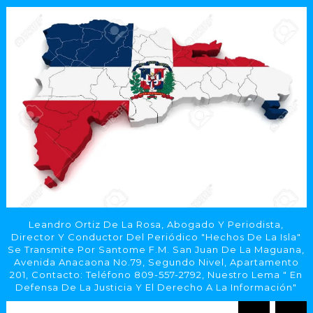
Leandro Ortiz De La Rosa, Abogado Y Periodista,
Director Y Conductor Del Periódico "Hechos De La Isla"
Se Transmite Por Santome F.M. San Juan De La Maguana,
Avenida Anacaona No.79, Segundo Nivel, Apartamento
201, Contacto: Teléfono 809-557-2792, Nuestro Lema " En
Defensa De La Justicia Y El Derecho A La Información"