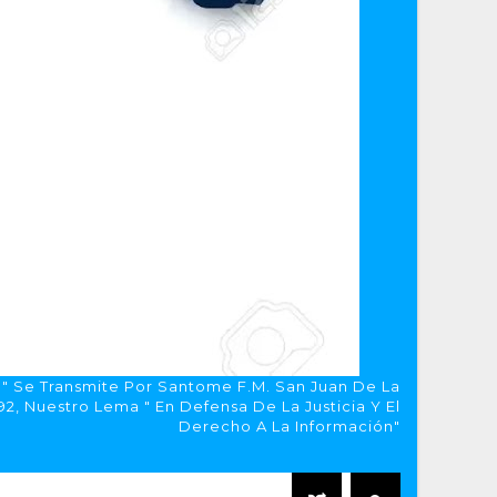
a" Se Transmite Por Santome F.M. San Juan De La
, Nuestro Lema " En Defensa De La Justicia Y El
Derecho A La Información"