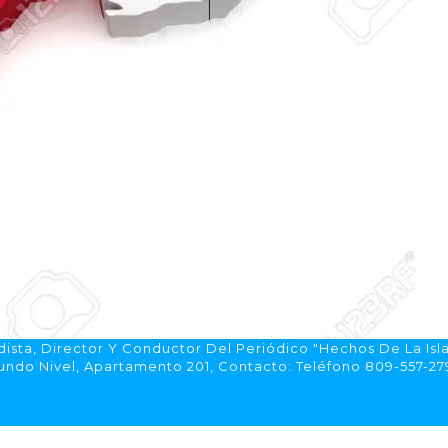
ista, Director Y Conductor Del Periódico "Hechos De La Isl
do Nivel, Apartamento 201, Contacto: Teléfono 809-557-2792