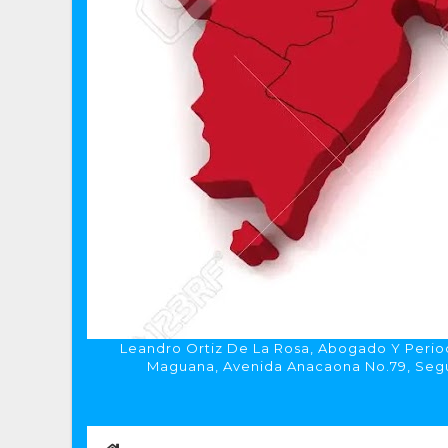
Leandro Ortiz De La Rosa, Abogado Y Period
Maguana, Avenida Anacaona No.79, Segun