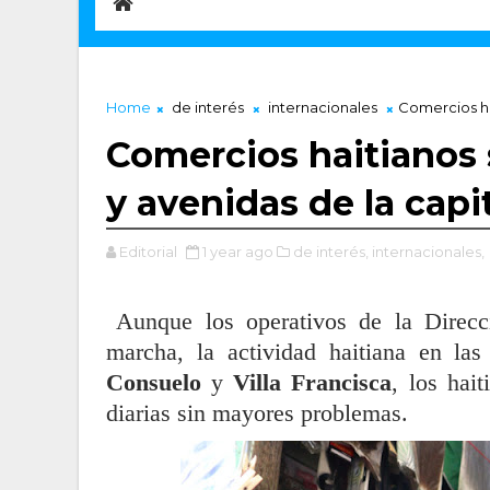
Home
de interés
internacionales
Comercios hai
Comercios haitianos 
y avenidas de la capi
Editorial
1 year ago
de interés,
internacionales,
Aunque los operativos de la Direc
marcha, la actividad haitiana en las
Consuelo
y
Villa Francisca
, los hai
diarias sin mayores problemas.