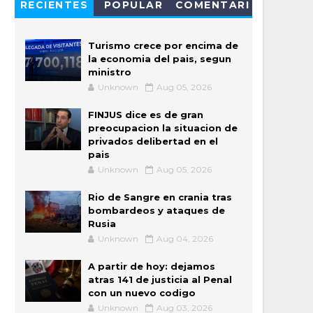
RECIENTES
POPULAR
COMENTARI
OS
Turismo crece por encima de
la economia del pais, segun
ministro
Unknown
Aug 05, 2026
FINJUS dice es de gran
preocupacion la situacion de
privados delibertad en el
pais
Unknown
Aug 05, 2026
Rio de Sangre en crania tras
bombardeos y ataques de
Rusia
Unknown
Aug 04, 2026
A partir de hoy: dejamos
atras 141 de justicia al Penal
con un nuevo codigo
Unknown
Aug 03, 2026