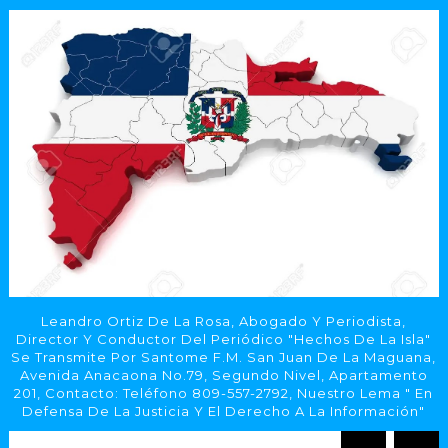
Leandro Ortiz De La Rosa, Abogado Y Periodista,
Director Y Conductor Del Periódico "Hechos De La Isla"
Se Transmite Por Santome F.M. San Juan De La Maguana,
Avenida Anacaona No.79, Segundo Nivel, Apartamento
201, Contacto: Teléfono 809-557-2792, Nuestro Lema " En
Defensa De La Justicia Y El Derecho A La Información"