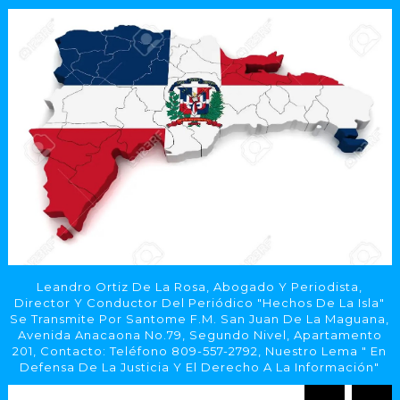
Leandro Ortiz De La Rosa, Abogado Y Periodista,
Director Y Conductor Del Periódico "Hechos De La Isla"
Se Transmite Por Santome F.M. San Juan De La Maguana,
Avenida Anacaona No.79, Segundo Nivel, Apartamento
201, Contacto: Teléfono 809-557-2792, Nuestro Lema " En
Defensa De La Justicia Y El Derecho A La Información"