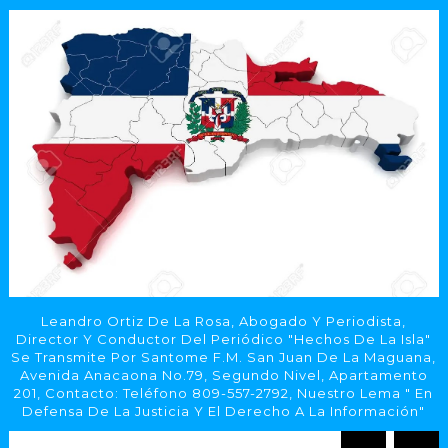
Leandro Ortiz De La Rosa, Abogado Y Periodista,
Director Y Conductor Del Periódico "Hechos De La Isla"
Se Transmite Por Santome F.M. San Juan De La Maguana,
Avenida Anacaona No.79, Segundo Nivel, Apartamento
201, Contacto: Teléfono 809-557-2792, Nuestro Lema " En
Defensa De La Justicia Y El Derecho A La Información"