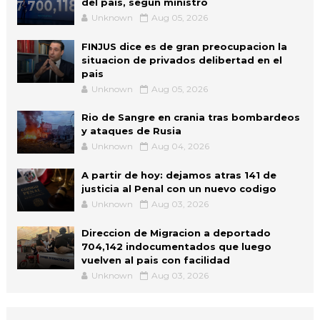
del pais, segun ministro
Unknown
Aug 05, 2026
FINJUS dice es de gran preocupacion la
situacion de privados delibertad en el
pais
Unknown
Aug 05, 2026
Rio de Sangre en crania tras bombardeos
y ataques de Rusia
Unknown
Aug 04, 2026
A partir de hoy: dejamos atras 141 de
justicia al Penal con un nuevo codigo
Unknown
Aug 03, 2026
Direccion de Migracion a deportado
704,142 indocumentados que luego
vuelven al pais con facilidad
Unknown
Aug 03, 2026