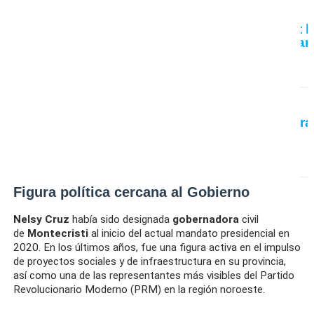
SUCESOS
Propietarios de Jet Set 
tragedia y se solidarizan
víctimas
SUCESOS
Desesperación y espera
derrumbe en Jet Set
Figura política cercana al Gobierno
Nelsy Cruz
había sido designada
gobernadora
civil
de
Montecristi
al inicio del actual mandato presidencial en
2020. En los últimos años, fue una figura activa en el impulso
de proyectos sociales y de infraestructura en su provincia,
así como una de las representantes más visibles del Partido
Revolucionario Moderno (PRM) en la región noroeste.