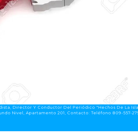
ista, Director Y Conductor Del Periódico "Hechos De La Isl
do Nivel, Apartamento 201, Contacto: Teléfono 809-557-2792