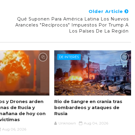
Older Article
Qué Suponen Para América Latina Los Nuevos
Aranceles "recíprocos" Impuestos Por Trump A
Los Países De La Región
DE INTERÉS
s y Drones arden
Rio de Sangre en crania tras
onas de Rucia y
bombardeos y ataques de
 mañana de hoy con
Rusia
 victimas
Unknown
Aug 04, 2026
Aug 06, 2026