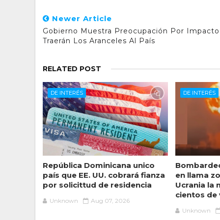
Newer Article
Gobierno Muestra Preocupación Por Impacto
Traerán Los Aranceles Al País
RELATED POST
DE INTERÉS
DE INTERÉS
República Dominicana unico
Bombardeo
país que EE. UU. cobrará fianza
en llama z
por solicittud de residencia
Ucrania la
cientos de
Unknown
Aug 07, 2026
Unknown