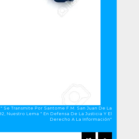
a" Se Transmite Por Santome F.M. San Juan De La
, Nuestro Lema " En Defensa De La Justicia Y El
Derecho A La Información"