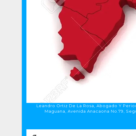
Leandro Ortiz De La Rosa, Abogado Y Period
Maguana, Avenida Anacaona No.79, Segun