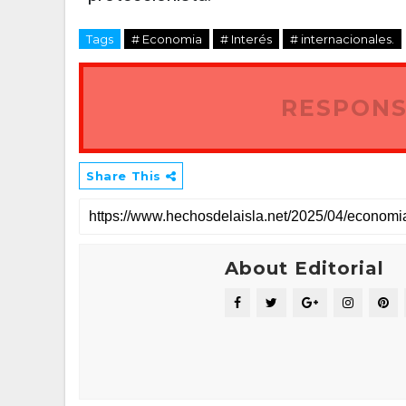
Tags
# Economia
# Interés
# internacionales.
RESPONS
Share This
About Editorial