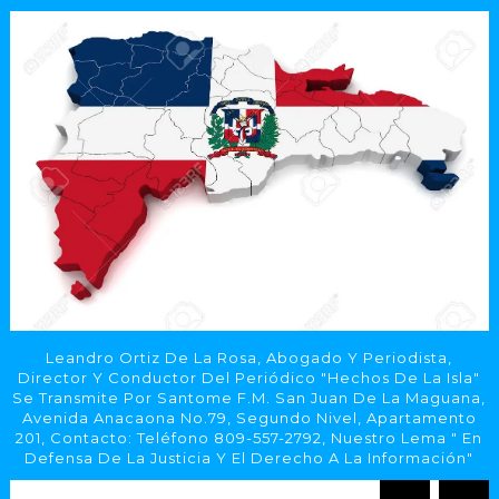
Leandro Ortiz De La Rosa, Abogado Y Periodista,
Director Y Conductor Del Periódico "Hechos De La Isla"
Se Transmite Por Santome F.M. San Juan De La Maguana,
Avenida Anacaona No.79, Segundo Nivel, Apartamento
201, Contacto: Teléfono 809-557-2792, Nuestro Lema " En
Defensa De La Justicia Y El Derecho A La Información"