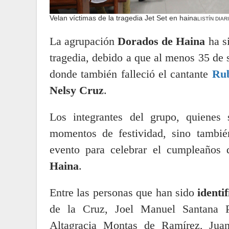
Velan víctimas de la tragedia Jet Set en haina
LISTÍN DIAR
La agrupación
Dorados de Haina
ha si
tragedia, debido a que al menos 35 de s
donde también falleció el cantante
Ru
Nelsy Cruz
.
Los integrantes del grupo, quienes
momentos de festividad, sino también 
evento para celebrar el cumpleaños
Haina
.
Entre las personas que han sido
identi
de la Cruz, Joel Manuel Santana P
Altagracia Montas de Ramírez, Jua