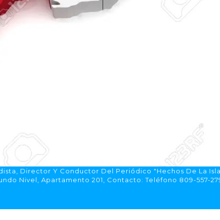
ista, Director Y Conductor Del Periódico "Hechos De La Isl
do Nivel, Apartamento 201, Contacto: Teléfono 809-557-2792