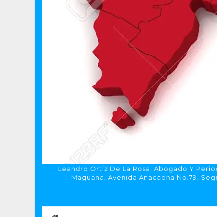
Leandro Ortiz De La Rosa, Abogado Y Period
Maguana, Avenida Anacaona No.79, Segun