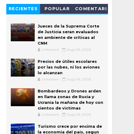
RECIENTES
POPULAR
COMENTARI
OS
Jueces de la Suprema Corte
de Justicia seran evaluados
en ambiente de críticas al
CNM
Unknown
Aug 06, 2026
Precios de útiles escolares
por las nubes, ni los aviones
lo alcanzan
Unknown
Aug 06, 2026
Bombardeos y Drones arden
en llama zonas de Rucia y
Ucrania la mañana de hoy con
cientos de victimas
Unknown
Aug 06, 2026
Turismo crece por encima de
la economia del pais, segun