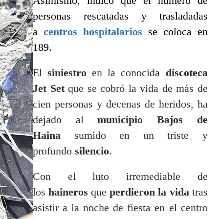
Asimismo, indicó que el número de
personas rescatadas y trasladadas
a
centros hospitalarios
se coloca en
189.
El
siniestro
en la conocida
discoteca
Jet Set
que se cobró la vida de más de
cien personas y decenas de heridos, ha
dejado al
municipio Bajos de
Haina
sumido en un triste y
profundo
silencio
.
Con el luto irremediable de
los
haineros
que
perdieron la vida
tras
asistir a la noche de fiesta en el centro