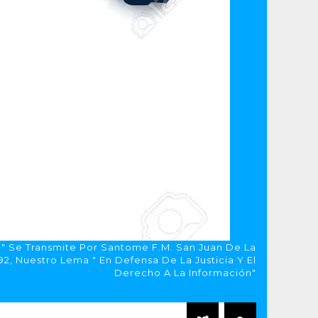
a" Se Transmite Por Santome F.M. San Juan De La
, Nuestro Lema " En Defensa De La Justicia Y El
Derecho A La Información"