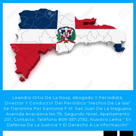
Leandro Ortiz De La Rosa, Abogado Y Periodista,
Director Y Conductor Del Periódico "Hechos De La Isla"
Se Transmite Por Santome F.M. San Juan De La Maguana,
Avenida Anacaona No.79, Segundo Nivel, Apartamento
201, Contacto: Teléfono 809-557-2792, Nuestro Lema " En
Defensa De La Justicia Y El Derecho A La Información"