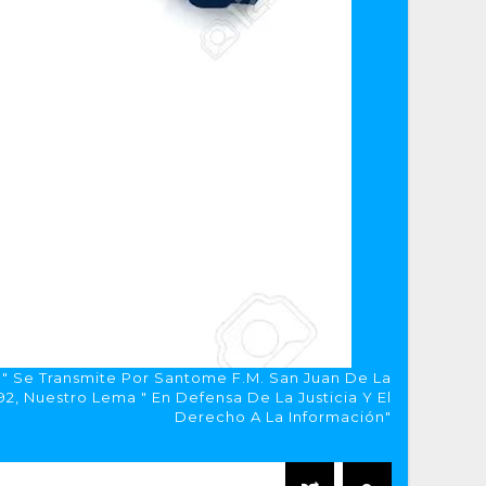
a" Se Transmite Por Santome F.M. San Juan De La
, Nuestro Lema " En Defensa De La Justicia Y El
Derecho A La Información"