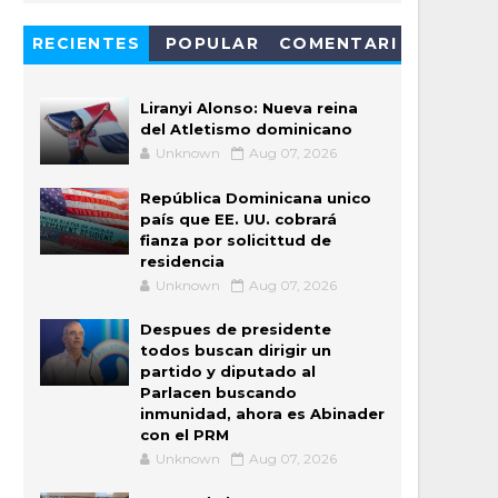
RECIENTES
POPULAR
COMENTARI
OS
Liranyi Alonso: Nueva reina
del Atletismo dominicano
Unknown
Aug 07, 2026
República Dominicana unico
país que EE. UU. cobrará
fianza por solicittud de
residencia
Unknown
Aug 07, 2026
Despues de presidente
todos buscan dirigir un
partido y diputado al
Parlacen buscando
inmunidad, ahora es Abinader
con el PRM
Unknown
Aug 07, 2026