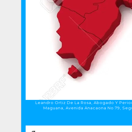
Leandro Ortiz De La Rosa, Abogado Y Period
Maguana, Avenida Anacaona No.79, Segun