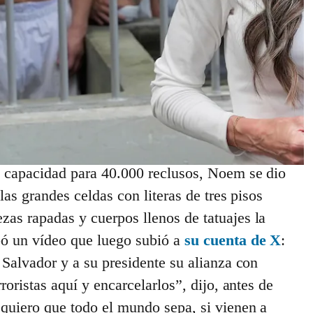
 centroamericano, el inicio de
una gira que
ico.
En esta primera etapa del tour
alianza con Bukele justamente en el lugar
enezolanos deportados desde Estados
stamente pertenecer a
la pandilla conocida
orden de un juez para detener el traslado.
ro de justicia de El Salvador, Gustavo Villatoro,
n capacidad para 40.000 reclusos, Noem se dio
las grandes celdas con literas de tres pisos
as rapadas y cuerpos llenos de tatuajes la
bó un vídeo que luego subió a
su cuenta de X
:
 Salvador y a su presidente su alianza con
roristas aquí y encarcelarlos”, dijo, antes de
 quiero que todo el mundo sepa, si vienen a