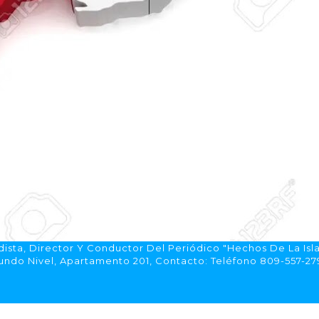
ista, Director Y Conductor Del Periódico "Hechos De La Isl
do Nivel, Apartamento 201, Contacto: Teléfono 809-557-2792