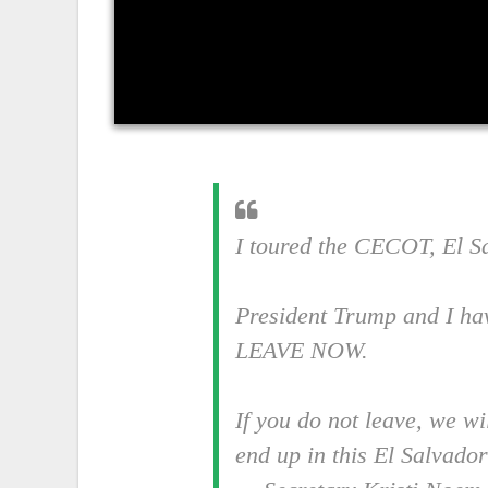
I toured the CECOT, El S
President Trump and I hav
LEAVE NOW.
If you do not leave, we w
end up in this El Salvado