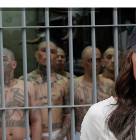
Kristi Noem en el CECOT, en Tecoluca, El Salvador, el 26 de marzo de 2025.
Foto:
ALEX BRANDON
dad de El Salvador, el Centro de
donde los presos no pueden salir al exterior y
 altísimo perfil este miércoles. Kristi Noem, la
Gobierno de Donald Trump, se ha paseado por
reunido con el presidente salvadoreño, Nayib