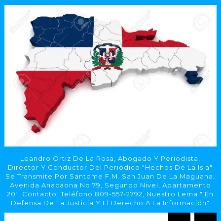
Leandro Ortiz De La Rosa, Abogado Y Periodista,
Director Y Conductor Del Periódico "Hechos De La Isla"
Se Transmite Por Santome F.M. San Juan De La Maguana,
Avenida Anacaona No.79, Segundo Nivel, Apartamento
201, Contacto: Teléfono 809-557-2792, Nuestro Lema " En
Defensa De La Justicia Y El Derecho A La Información"