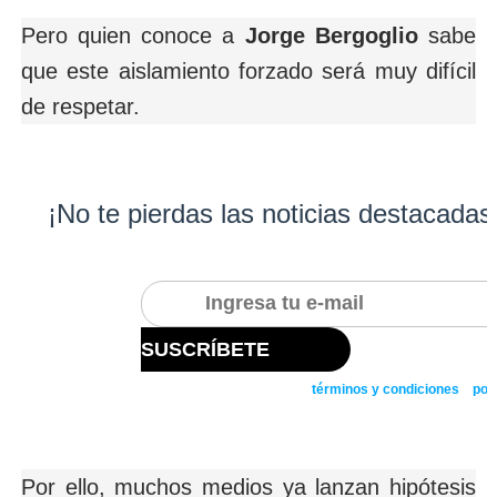
Pero quien conoce a
Jorge Bergoglio
sabe
que este aislamiento forzado será muy difícil
de respetar.
¡No te pierdas las noticias destacadas
Suscríbite a nuestro newsletter y recibe las historias más
SUSCRÍBETE
Al suscribirse al newsletter acepta nuestros
términos y condiciones
y
polí
Por ello, muchos medios ya lanzan hipótesis