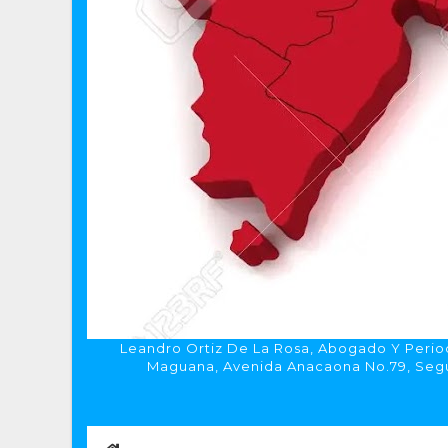
Leandro Ortiz De La Rosa, Abogado Y Period
Maguana, Avenida Anacaona No.79, Segun