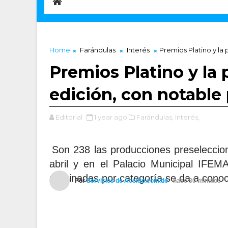
Home
Farándulas
Interés
Premios Platino y la
Premios Platino y la 
edición, con notable
Editorial
1 year ago
Farándulas,
Interés,
Son 238 las producciones preseleccio
abril y en el Palacio Municipal IFEMA
nominadas por categoría se da a cono
Por
Servicios de Acento.com.do
hace 30 minutos