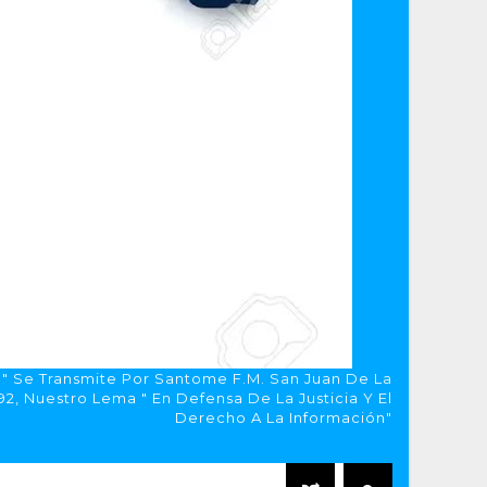
a" Se Transmite Por Santome F.M. San Juan De La
, Nuestro Lema " En Defensa De La Justicia Y El
Derecho A La Información"