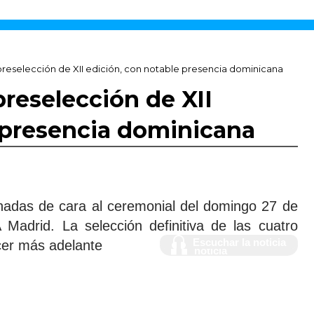
 preselección de XII edición, con notable presencia dominicana
preselección de XII
 presencia dominicana
nadas de cara al ceremonial del domingo 27 de
 Madrid. La selección definitiva de las cuatro
Escuchar la
Escuchar la noticia
cer más adelante
noticia