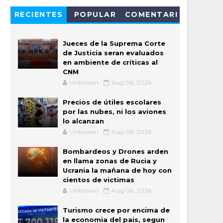
RECIENTES
POPULAR
COMENTARI
OS
Jueces de la Suprema Corte
de Justicia seran evaluados
en ambiente de críticas al
CNM
Unknown
Aug 06, 2026
Precios de útiles escolares
por las nubes, ni los aviones
lo alcanzan
Unknown
Aug 06, 2026
Bombardeos y Drones arden
en llama zonas de Rucia y
Ucrania la mañana de hoy con
cientos de victimas
Unknown
Aug 06, 2026
Turismo crece por encima de
la economia del pais, segun