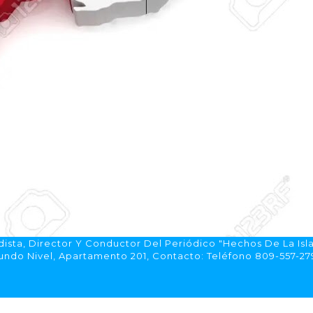
ista, Director Y Conductor Del Periódico "Hechos De La Isl
do Nivel, Apartamento 201, Contacto: Teléfono 809-557-2792