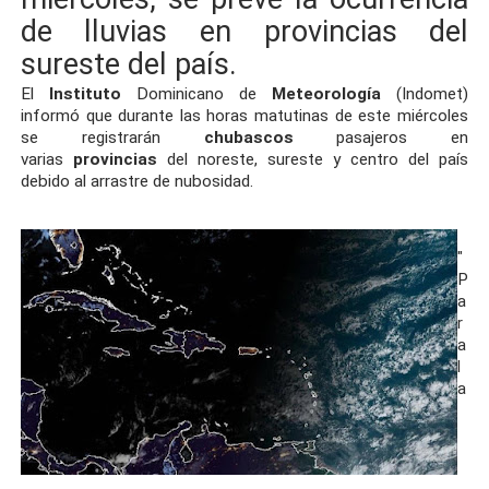
de lluvias en provincias del
sureste del país.
El
Instituto
Dominicano de
Meteorología
(Indomet)
informó que durante las horas matutinas de este miércoles
se registrarán
chubascos
pasajeros en
varias
provincias
del noreste, sureste y centro del país
debido al arrastre de nubosidad.
"
P
a
r
a
l
a