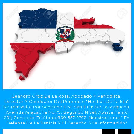
Leandro Ortiz De La Rosa, Abogado Y Periodista,
Director Y Conductor Del Periódico "Hechos De La Isla"
Se Transmite Por Santome F.M. San Juan De La Maguana,
Avenida Anacaona No.79, Segundo Nivel, Apartamento
201, Contacto: Teléfono 809-557-2792, Nuestro Lema " En
Defensa De La Justicia Y El Derecho A La Información"