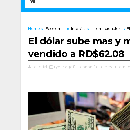
Home
Economía
Interés.
internacionales.
E
El dólar sube mas y m
vendido a RD$62.08
Editorial
1 year ago
Economía,
Interés.,
internac