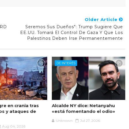
Older Article
 RD
Seremos Sus Dueños": Trump Sugiere Que
EE.UU. Tomará El Control De Gaza Y Que Los
Palestinos Deben Irse Permanentemente
DE INTERÉS
re en crania tras
Alcalde NY dice: Netanyahu
s y ataques de
«está fomentando el odio»
Unknown
Jul 27, 2026
Aug 04, 2026