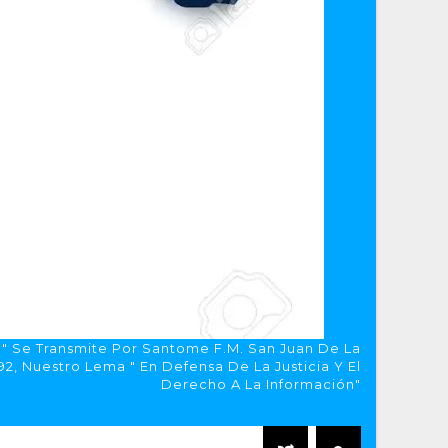
a" Se Transmite Por Santome F.M. San Juan De La
, Nuestro Lema " En Defensa De La Justicia Y El
Derecho A La Información"