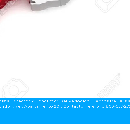
ista, Director Y Conductor Del Periódico "Hechos De La Isl
do Nivel, Apartamento 201, Contacto: Teléfono 809-557-2792