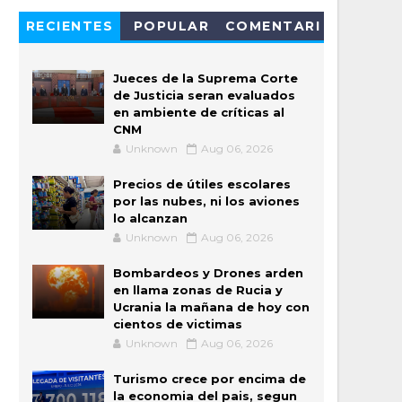
RECIENTES
POPULAR
COMENTARI
OS
Jueces de la Suprema Corte
de Justicia seran evaluados
en ambiente de críticas al
CNM
Unknown
Aug 06, 2026
Precios de útiles escolares
por las nubes, ni los aviones
lo alcanzan
Unknown
Aug 06, 2026
Bombardeos y Drones arden
en llama zonas de Rucia y
Ucrania la mañana de hoy con
cientos de victimas
Unknown
Aug 06, 2026
Turismo crece por encima de
la economia del pais, segun