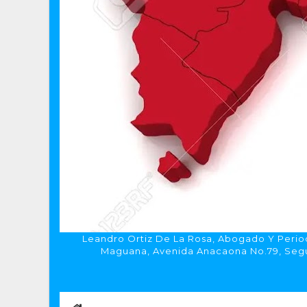
Leandro Ortiz De La Rosa, Abogado Y Period
Maguana, Avenida Anacaona No.79, Segun