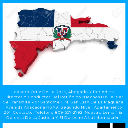
Leandro Ortiz De La Rosa, Abogado Y Periodista,
Director Y Conductor Del Periódico "Hechos De La Isla"
Se Transmite Por Santome F.M. San Juan De La Maguana,
Avenida Anacaona No.79, Segundo Nivel, Apartamento
201, Contacto: Teléfono 809-557-2792, Nuestro Lema " En
Defensa De La Justicia Y El Derecho A La Información"