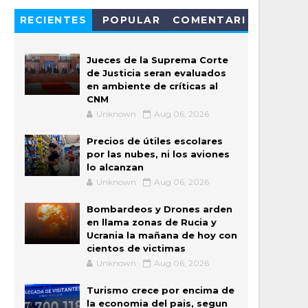
RECIENTES
POPULAR
COMENTARI
OS
Jueces de la Suprema Corte
de Justicia seran evaluados
en ambiente de críticas al
CNM
Unknown
Aug 06, 2026
Precios de útiles escolares
por las nubes, ni los aviones
lo alcanzan
Unknown
Aug 06, 2026
Bombardeos y Drones arden
en llama zonas de Rucia y
Ucrania la mañana de hoy con
cientos de victimas
Unknown
Aug 06, 2026
Turismo crece por encima de
la economia del pais, segun