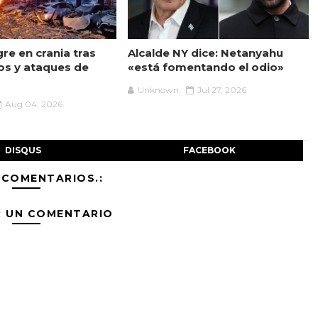
re en crania tras
Alcalde NY dice: Netanyahu
s y ataques de
«está fomentando el odio»
Unknown
Jul 27, 2026
Aug 04, 2026
DISQUS
FACEBOOK
 COMENTARIOS.:
R UN COMENTARIO