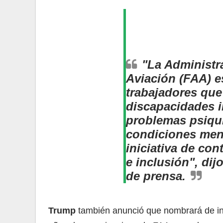
"La Administr
Aviación (FAA) e
trabajadores qu
discapacidades i
problemas psiqui
condiciones ment
iniciativa de con
e inclusión", dij
de prensa.
Trump
también anunció que nombrará de in