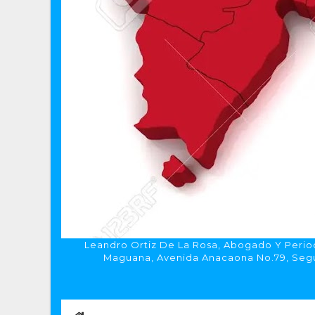
Leandro Ortiz De La Rosa, Abogado Y Period
Maguana, Avenida Anacaona No.79, Segun