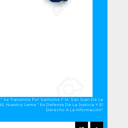
a" Se Transmite Por Santome F.M. San Juan De La
, Nuestro Lema " En Defensa De La Justicia Y El
Derecho A La Información"