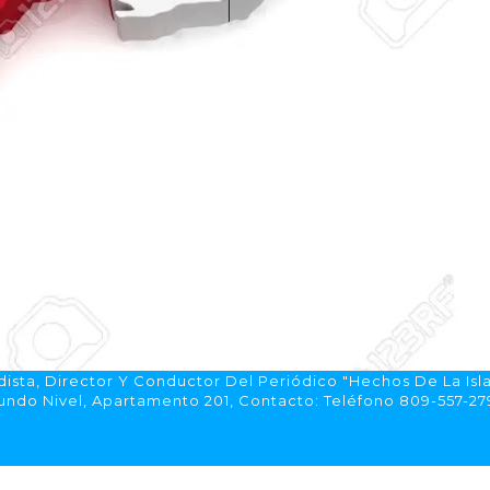
ista, Director Y Conductor Del Periódico "Hechos De La Isl
do Nivel, Apartamento 201, Contacto: Teléfono 809-557-2792