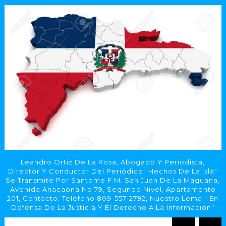
Leandro Ortiz De La Rosa, Abogado Y Periodista,
Director Y Conductor Del Periódico "Hechos De La Isla"
Se Transmite Por Santome F.M. San Juan De La Maguana,
Avenida Anacaona No.79, Segundo Nivel, Apartamento
201, Contacto: Teléfono 809-557-2792, Nuestro Lema " En
Defensa De La Justicia Y El Derecho A La Información"