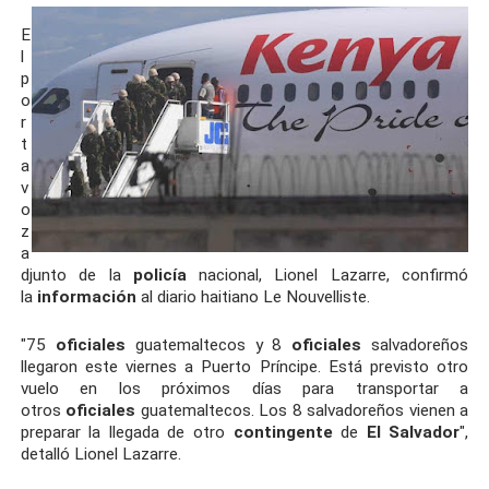
E
l
p
o
r
t
a
v
o
z
a
djunto de la
policía
nacional, Lionel Lazarre, confirmó
la
información
al diario haitiano Le Nouvelliste.
"75
oficiales
guatemaltecos y 8
oficiales
salvadoreños
llegaron este viernes a Puerto Príncipe. Está previsto otro
vuelo en los próximos días para transportar a
otros
oficiales
guatemaltecos. Los 8 salvadoreños vienen a
preparar la llegada de otro
contingente
de
El Salvador
",
detalló Lionel Lazarre.