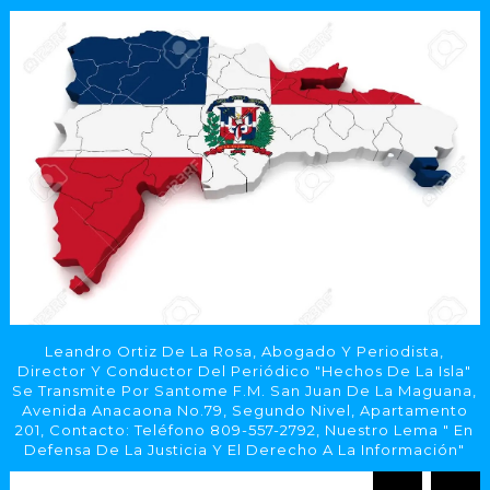
Leandro Ortiz De La Rosa, Abogado Y Periodista,
Director Y Conductor Del Periódico "Hechos De La Isla"
Se Transmite Por Santome F.M. San Juan De La Maguana,
Avenida Anacaona No.79, Segundo Nivel, Apartamento
201, Contacto: Teléfono 809-557-2792, Nuestro Lema " En
Defensa De La Justicia Y El Derecho A La Información"