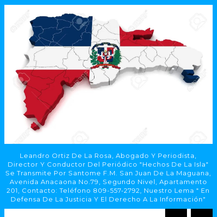
Leandro Ortiz De La Rosa, Abogado Y Periodista,
Director Y Conductor Del Periódico "Hechos De La Isla"
Se Transmite Por Santome F.M. San Juan De La Maguana,
Avenida Anacaona No.79, Segundo Nivel, Apartamento
201, Contacto: Teléfono 809-557-2792, Nuestro Lema " En
Defensa De La Justicia Y El Derecho A La Información"